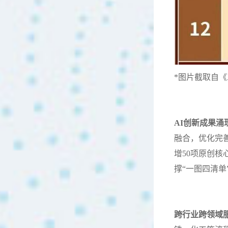
*图片截取自
AI创新成果涌
融合，优化完善
增50项原创核
撑“一图四清单
跨行业跨领域