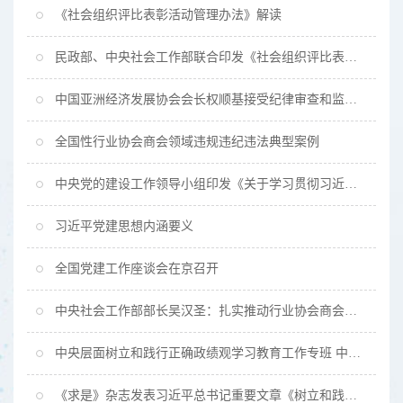
《社会组织评比表彰活动管理办法》解读
民政部、中央社会工作部联合印发《社会组织评比表彰活动管理办法》
中国亚洲经济发展协会会长权顺基接受纪律审查和监察调查
全国性行业协会商会领域违规违纪违法典型案例
中央党的建设工作领导小组印发《关于学习贯彻习近平党建思想的通知》
习近平党建思想内涵要义
全国党建工作座谈会在京召开
中央社会工作部部长吴汉圣：扎实推动行业协会商会深化改革迈出新步伐
中央层面树立和践行正确政绩观学习教育工作专班 中央纪委办公厅公开通报中国航空器材集团有限公司任宇、赵保辉等政绩观扭曲错位、欺瞒组织、侵害群众利益等问题
《求是》杂志发表习近平总书记重要文章《树立和践行正确政绩观》