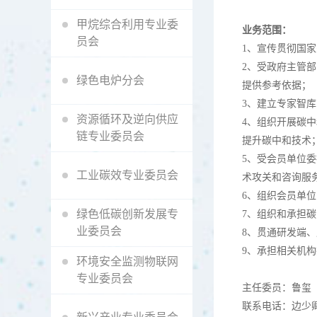
甲烷综合利用专业委
业务范围：
员会
1、
宣传贯彻国家
2、受政府主管
绿色电炉分会
提供参考依据；
3、建立专家智
资源循环及逆向供应
4、组织开展碳
链专业委员会
提升碳中和技术
5、受会员单位
工业碳效专业委员会
术攻关和咨询服
6、组织会员单
绿色低碳创新发展专
7、组织和承担
业委员会
8、贯通研发端
9、承担相关机
环境安全监测物联网
专业委员会
主任委员：鲁玺
联系电话：边少卿139