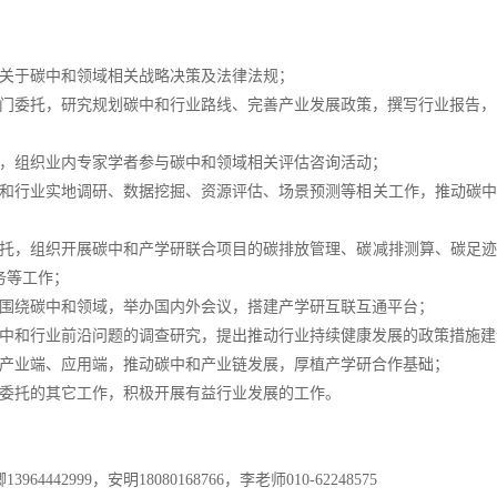
关于碳中和领域相关战略决策及法律法规；
部门委托，研究规划碳中和行业路线、完善产业发展政策，撰写行业报告
库，组织业内专家学者参与碳中和领域相关评估咨询活动；
中和行业实地调研、数据挖掘、资源评估、场景预测等相关工作，推动碳
；
委托，组织开展碳中和产学研联合项目的碳排放管理、碳减排测算、碳足
务等工作；
位围绕碳中和领域，举办国内外会议，搭建产学研互联互通平台；
碳中和行业前沿问题的调查研究，提出推动行业持续健康发展的政策措施建
、产业端、应用端，推动碳中和产业链发展，厚植产学研合作基础；
构委托的其它工作，积极开展有益行业发展的工作。
64442999，安明18080168766，李老师010-62248575